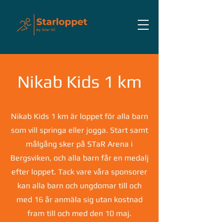
Nikab Kids 1 km
Nikab Kids 1 km är loppet för alla barn
som vill springa eller jogga. Start samt
målgång sker på STaR Arena i
Bergsviken, och alla barn får en medalj
efter loppet. Tack vare våra sponsorer
kan alla barn och ungdomar till och
med 16 år anmäla sig utan kostnad
fram till och med den 10 maj.